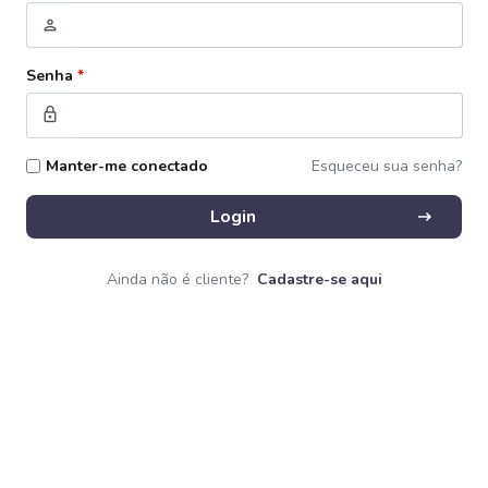
person
Senha
*
lock
Manter-me conectado
Esqueceu sua senha?
arrow_right_alt
Login
Ainda não é cliente?
Cadastre-se aqui